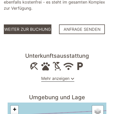
ebenfalls kostenfrei - es steht im gesamten Komplex
zur Verfügung.
WEITER ZUR BUCHUNG
ANFRAGE SENDEN
Unterkunftsausstattung
Mehr anzeigen
Allgemein
Umgebung und Lage
Trockner
Bargeldlose Zahlung
+
In einer Ferienanlage