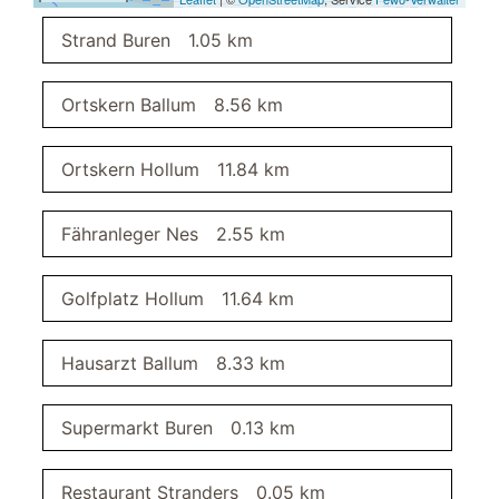
Angeln
Strand Buren
1.05 km
Küche
Mikrowelle
Ortskern Ballum
8.56 km
Herd
Küchenzeile
Ortskern Hollum
11.84 km
Spülmaschine
Geschirr
Fähranleger Nes
2.55 km
Wasserkocher
Kühlschrank
Kochtöpfe
Golfplatz Hollum
11.64 km
Kaffeemaschine
Küche
Hausarzt Ballum
8.33 km
Geschirr und Besteck
Wohnbereich
Supermarkt Buren
0.13 km
Sofa
Balkon
Restaurant Stranders
0.05 km