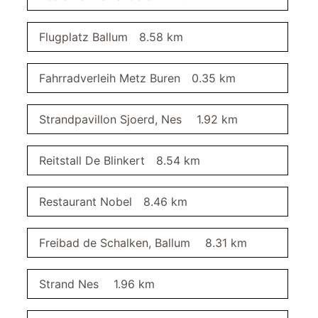
Sessel
Fernseher
Flugplatz Ballum
8.58 km
SAT/Kabel-TV
Badezimmer
Fahrradverleih Metz Buren
0.35 km
Spiegel
Dusche
Strandpavillon Sjoerd, Nes
1.92 km
Waschtisch
Flur
Reitstall De Blinkert
8.54 km
Garderobe
Restaurant Nobel
8.46 km
Schlafzimmer I
Verdunklung durch Gardinen
Freibad de Schalken, Ballum
8.31 km
Doppelbett 180 x 200 m
Zugang zum Balkon
Kleiderschrank
Strand Nes
1.96 km
Schlafzimmer II