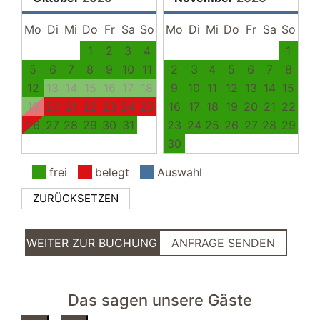
Strand
Mo
Garten/Liegewiese
Di
Mi
Do
Fr
Sa
So
Mo
Di
Mi
Do
Fr
Sa
So
1
2
3
4
1
5
6
7
8
9
10
11
2
3
4
5
6
7
8
12
13
14
15
16
17
18
9
10
11
12
13
14
15
19
20
21
22
23
24
25
16
17
18
19
20
21
22
26
27
28
29
30
31
23
24
25
26
27
28
29
30
frei
belegt
Auswahl
ZURÜCKSETZEN
WEITER ZUR BUCHUNG
ANFRAGE SENDEN
Das sagen unsere Gäste