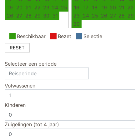
19
20
21
22
23
24
25
16
17
18
19
20
21
22
26
27
28
29
30
31
23
24
25
26
27
28
29
30
Beschikbaar
Bezet
Selectie
RESET
Selecteer een periode
Volwassenen
Kinderen
Zuigelingen (tot 4 jaar)