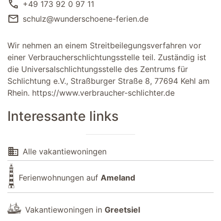
call
+49 173 92 0 97 11
mail
schulz@wunderschoene-ferien.de
Wir nehmen an einem Streitbeilegungsverfahren vor
einer Verbraucherschlichtungsstelle teil. Zuständig ist
die Universalschlichtungsstelle des Zentrums für
Schlichtung e.V., Straßburger Straße 8, 77694 Kehl am
Rhein.
https://www.verbraucher-schlichter.de
Interessante links
domain
Alle vakantiewoningen
Ferienwohnungen auf
Ameland
Vakantiewoningen in
Greetsiel