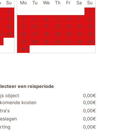
a
Su
Mo
Tu
We
Th
Fr
Sa
Su
4
1
0
11
2
3
4
5
6
7
8
7
18
9
10
11
12
13
14
15
4
25
16
17
18
19
20
21
22
1
23
24
25
26
27
28
29
30
lecteer een reisperiode
ijs object
0,00€
jkomende kosten
0,00€
tra's
0,00€
eslagen
0,00€
rting
0,00€