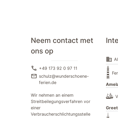
Neem contact met
Int
ons op
domain
A
call
+49 173 92 0 97 11
Fe
mail
schulz@wunderschoene-
ferien.de
Amel
Wir nehmen an einem
V
Streitbeilegungsverfahren vor
einer
Greet
Verbraucherschlichtungsstelle