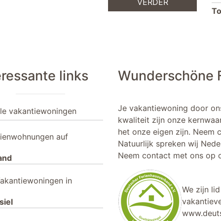
VERDER
To
eressante links
Wunderschöne F
Je vakantiewoning door on
lle vakantiewoningen
kwaliteit zijn onze kernwaa
het onze eigen zijn. Neem 
rienwohnungen auf
Natuurlijk spreken wij Nede
Neem contact met ons op o
and
akantiewoningen in
We zijn li
vakantieve
siel
www.deuts