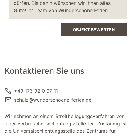
Essbereich
dürfen. Bis dahin wünschen wir Ihnen alles
Gute! Ihr Team von Wunderschöne Ferien
Sitzbank
Esszimmerstühle
Esstisch
OBJEKT BEWERTEN
TV
Abstellraum
Staubsauger
Parkplatz
Kontaktieren Sie uns
kostenfreier PKW-Stellplatz
call
+49 173 92 0 97 11
Flur
mail
schulz@wunderschoene-ferien.de
Garderobe
Wir nehmen an einem Streitbeilegungsverfahren vor
einer Verbraucherschlichtungsstelle teil. Zuständig ist
die Universalschlichtungsstelle des Zentrums für