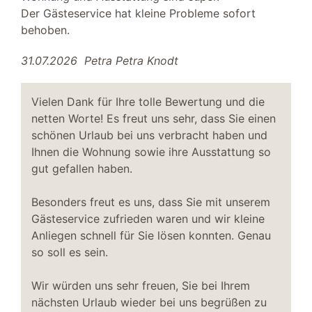
Der Gästeservice hat kleine Probleme sofort
Fahrradstellplatz überdacht
behoben.
Strand
Parkplatz kostenfrei
31.07.2026
Petra Petra Knodt
Lademöglichkeit für E-Fahrräder
Weber Grill Q1400
Vielen Dank für Ihre tolle Bewertung und die
Schlafzimmer II
netten Worte! Es freut uns sehr, dass Sie einen
2 Boxspringbetten 90 x 200 m
schönen Urlaub bei uns verbracht haben und
Nachttisch
Ihnen die Wohnung sowie ihre Ausstattung so
Verdunklung durch Gardinen
gut gefallen haben.
Badezimmer
Besonders freut es uns, dass Sie mit unserem
Gästeservice zufrieden waren und wir kleine
ebenerdige Dusche
Anliegen schnell für Sie lösen konnten. Genau
Handtuchheizkörper
so soll es sein.
Regenshowerdusche
Waschtisch
Wir würden uns sehr freuen, Sie bei Ihrem
Spiegel
nächsten Urlaub wieder bei uns begrüßen zu