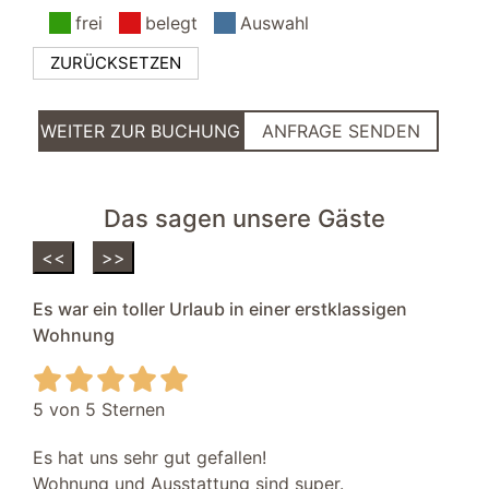
frei
belegt
Auswahl
Wohnbereich
ZURÜCKSETZEN
Sessel
Smart-TV
SAT/Kabel-TV
WEITER ZUR BUCHUNG
ANFRAGE SENDEN
Netflixfähiges Fernsehgerät
Couchtisch
Fußhocker
Das sagen unsere Gäste
Zugang zur Terrasse/Garten
Stehlampe
<<
>>
Sofa
Es war ein toller Urlaub in einer erstklassigen
Terrasse
Wohnung
Sonnenschirm
Liegen
Gartenmöbel
5 von 5 Sternen
Außenbereich
Es hat uns sehr gut gefallen!
Wohnung und Ausstattung sind super.
Garten/Liegewiese