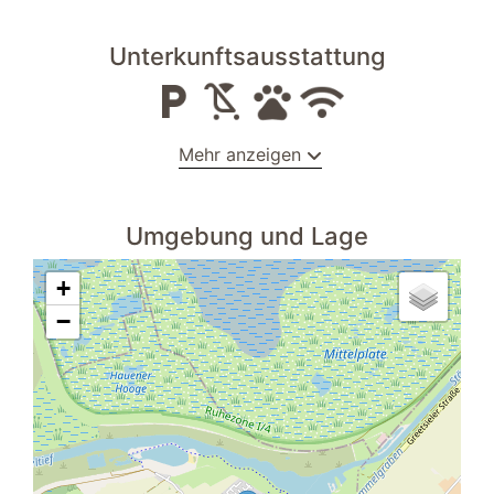
Unterkunftsausstattung
Mehr anzeigen
Kochnische
Umgebung und Lage
Grill
Radio
+
Gartenstühle
−
Badezimmer
Spiegel
Ebenerdige Dusche
Handtuchheizkörper
Waschtisch
WC