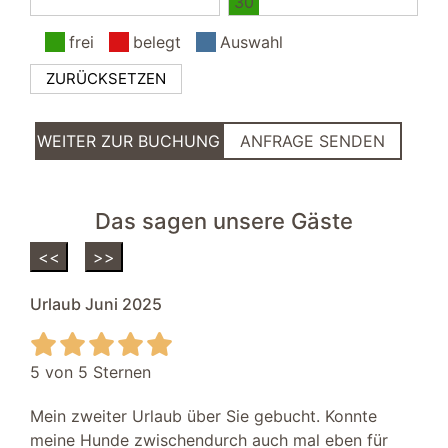
30
Kinderhochstuhl
Minigolf
frei
belegt
Auswahl
Barrierefrei
ZURÜCKSETZEN
Wischbarer Fußbodenbelag
Wohnbereich
WEITER ZUR BUCHUNG
ANFRAGE SENDEN
Fußbodenheizung
Balkon
Sofa
Das sagen unsere Gäste
Fernseher
Kaminofen
<<
>>
CD-Player
Urlaub Juni 2025
Sessel
DVD-Player
SAT/Kabel-TV
5 von 5 Sternen
Stereoanlage
Mein zweiter Urlaub über Sie gebucht. Konnte
Schlafzimmer II
meine Hunde zwischendurch auch mal eben für