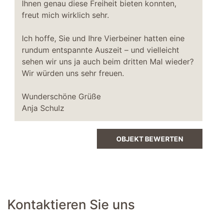
Ihnen genau diese Freiheit bieten konnten,
Lademöglichkeit für E-Fahrräder
freut mich wirklich sehr.
Parkplatz kostenfrei
Ich hoffe, Sie und Ihre Vierbeiner hatten eine
Fahrradschuppen
rundum entspannte Auszeit – und vielleicht
Fahrradschuppen vorhanden
sehen wir uns ja auch beim dritten Mal wieder?
Fahrradschuppen abschließbar
Wir würden uns sehr freuen.
Schlafzimmer I
Wunderschöne Grüße
Doppelbett 180 x 200 m
Anja Schulz
TV SAT/Kabel
Kleiderschrank
OBJEKT BEWERTEN
Abstellraum
Staubsauger
Flur
Garderobe
Kontaktieren Sie uns