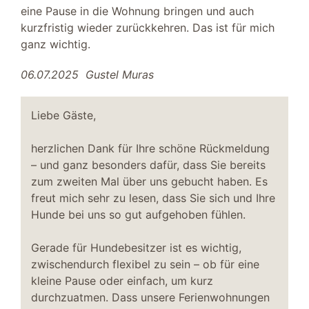
TV SAT/Kabel
eine Pause in die Wohnung bringen und auch
Kleiderschrank
kurzfristig wieder zurückkehren. Das ist für mich
2 Einzelbetten 90 x 200 m
ganz wichtig.
Essbereich
06.07.2025
Gustel Muras
Esszimmerstühle
Esstisch
Liebe Gäste,
Terrasse
herzlichen Dank für Ihre schöne Rückmeldung
Sonnenschirm
– und ganz besonders dafür, dass Sie bereits
Liegen
zum zweiten Mal über uns gebucht haben. Es
freut mich sehr zu lesen, dass Sie sich und Ihre
Parkplatz
Hunde bei uns so gut aufgehoben fühlen.
kostenfreier PKW-Stellplatz
Gerade für Hundebesitzer ist es wichtig,
Außenbereich
zwischendurch flexibel zu sein – ob für eine
Strandkorb
kleine Pause oder einfach, um kurz
Garten/Liegewiese
durchzuatmen. Dass unsere Ferienwohnungen
Hafennähe