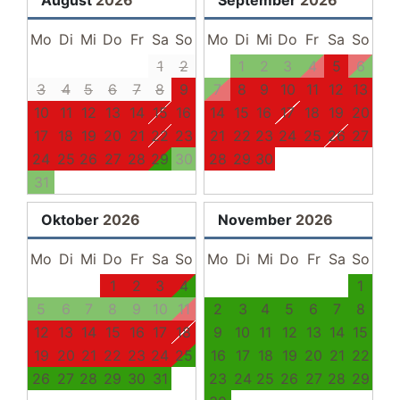
Mikrowelle
Herd
Mo
Di
Mi
Do
Fr
Sa
So
Mo
Di
Mi
Do
Fr
Sa
So
Allgemein
1
2
1
2
3
4
5
6
3
4
5
6
7
8
9
7
8
9
10
11
12
13
Reiten
10
Haustiere erlaubt
11
12
13
14
15
16
14
15
16
17
18
19
20
Internet/WLAN
17
18
19
20
21
22
23
21
22
23
24
25
26
27
Bargeldlose Zahlung
24
25
26
27
28
29
30
28
29
30
Heizung
31
Angeln
Nichtraucher
Oktober
2026
November
2026
Seniorengerecht
Mo
Di
Mi
Do
Fr
Sa
So
Mo
Di
Mi
Do
Fr
Sa
So
In einer Ferienanlage
Hund erlaubt
1
2
3
4
1
Bowling
5
6
7
8
9
10
11
2
3
4
5
6
7
8
Familienfreundlich
12
13
14
15
16
17
18
9
10
11
12
13
14
15
Radfahren
19
20
21
22
23
24
25
16
17
18
19
20
21
22
Katze erlaubt
26
27
28
29
30
31
23
24
25
26
27
28
29
Wäscheservice gegen Aufpreis