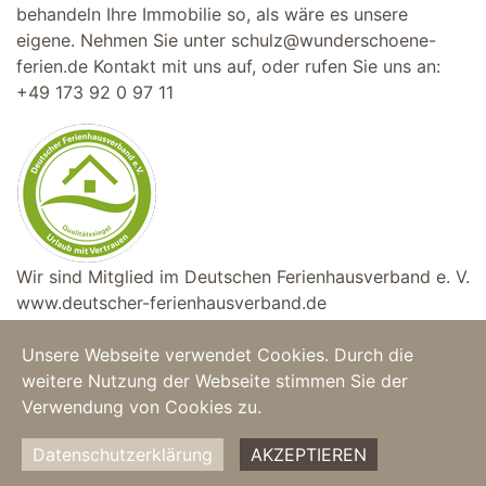
behandeln Ihre Immobilie so, als wäre es unsere
eigene. Nehmen Sie unter
schulz@wunderschoene-
ferien.de
Kontakt mit uns auf, oder rufen Sie uns an:
+49 173 92 0 97 11
Wir sind Mitglied im Deutschen Ferienhausverband e. V.
www.deutscher-ferienhausverband.de
Unsere Webseite verwendet Cookies. Durch die
weitere Nutzung der Webseite stimmen Sie der
Home
|
Feriendomizile
|
Copyright © 2025
Verwendung von Cookies zu.
Über uns
|
AGB
|
Wunderschöne Ferien
Datenschutzerklärung
AKZEPTIEREN
Impressum
|
Datenschutz