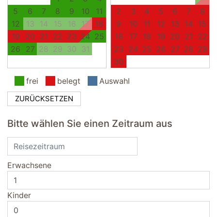
5
6
7
8
9
10
11
2
3
4
5
6
7
8
12
13
14
15
16
17
18
9
10
11
12
13
14
15
19
20
21
22
23
24
25
16
17
18
19
20
21
22
26
27
28
29
30
31
23
24
25
26
27
28
29
30
frei
belegt
Auswahl
ZURÜCKSETZEN
Bitte wählen Sie einen Zeitraum aus
Erwachsene
Kinder