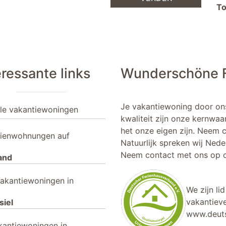
To
eressante links
Wunderschöne F
Je vakantiewoning door on
lle vakantiewoningen
kwaliteit zijn onze kernwaa
het onze eigen zijn. Neem 
rienwohnungen auf
Natuurlijk spreken wij Nede
Neem contact met ons op o
and
akantiewoningen in
We zijn li
vakantieve
siel
www.deuts
kantiewoningen in