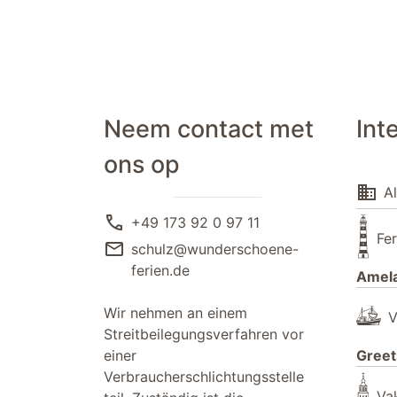
Neem contact met
Int
ons op
domain
A
call
+49 173 92 0 97 11
Fe
mail
schulz@wunderschoene-
ferien.de
Amel
Wir nehmen an einem
V
Streitbeilegungsverfahren vor
einer
Greet
Verbraucherschlichtungsstelle
Va