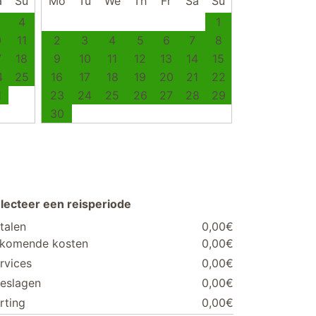
a
Su
Mo
Tu
We
Th
Fr
Sa
Su
4
1
0
11
2
3
4
5
6
7
8
7
18
9
10
11
12
13
14
15
4
25
16
17
18
19
20
21
22
1
23
24
25
26
27
28
29
30
lecteer een reisperiode
talen
0,00€
jkomende kosten
0,00€
rvices
0,00€
eslagen
0,00€
rting
0,00€