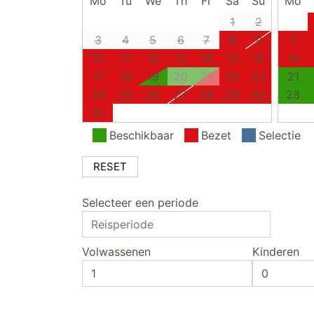
Mo
Tu
We
Th
Fr
Sa
Su
Mo
1
2
3
4
5
6
7
8
9
7
10
11
12
13
14
15
16
14
17
18
19
20
21
22
23
21
24
25
26
27
28
29
30
28
31
Beschikbaar
Bezet
Selectie
RESET
Selecteer een periode
Volwassenen
Kinderen