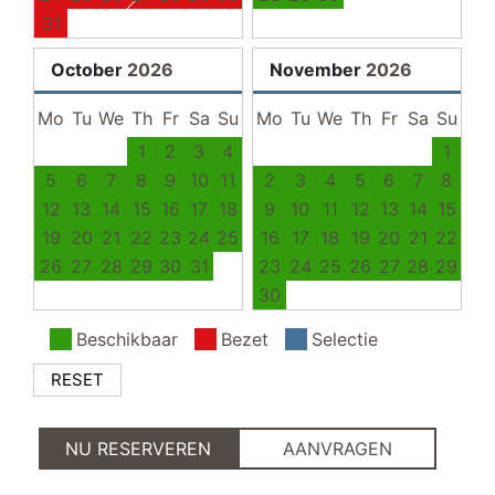
garderobe
31
October
2026
November
2026
Mo
Tu
We
Th
Fr
Sa
Su
Mo
Tu
We
Th
Fr
Sa
Su
1
2
3
4
1
5
6
7
8
9
10
11
2
3
4
5
6
7
8
12
13
14
15
16
17
18
9
10
11
12
13
14
15
19
20
21
22
23
24
25
16
17
18
19
20
21
22
26
27
28
29
30
31
23
24
25
26
27
28
29
30
Beschikbaar
Bezet
Selectie
RESET
NU RESERVEREN
AANVRAGEN