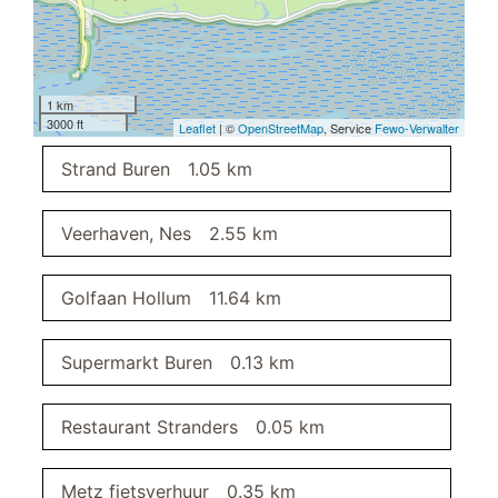
bowling
wasmachine
Wasserij-service tegen betaling
verwarming
1 km
3000 ft
Leaflet
| ©
OpenStreetMap
, Service
Fewo-Verwalter
slaapkamer I
Strand Buren
1.05 km
keuken
Veerhaven, Nes
2.55 km
keuken
balkon
Golfaan Hollum
11.64 km
balkonmeubilair
Supermarkt Buren
0.13 km
woonkamer
slaapkamer II
Restaurant Stranders
0.05 km
badkamer
Metz fietsverhuur
0.35 km