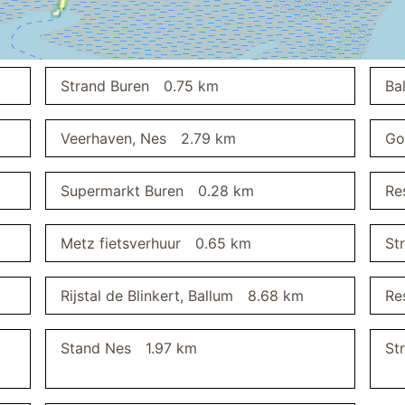
wastafel
spiegel
Strand Buren
0.75 km
Ba
eettafel
Veerhaven, Nes
2.79 km
Go
Supermarkt Buren
0.28 km
Re
Metz fietsverhuur
0.65 km
St
Rijstal de Blinkert, Ballum
8.68 km
Re
Stand Nes
1.97 km
St