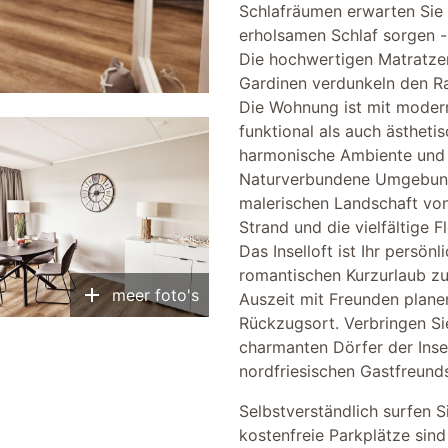
Schlafräumen erwarten Sie 
erholsamen Schlaf sorgen -
Die hochwertigen Matratze
Gardinen verdunkeln den R
Die Wohnung ist mit moder
funktional als auch ästheti
harmonische Ambiente und 
Naturverbundene Umgebung: 
malerischen Landschaft vo
Strand und die vielfältige F
Das Inselloft ist Ihr persön
romantischen Kurzurlaub zu 
add
meer foto's
Auszeit mit Freunden planen
Rückzugsort. Verbringen Si
charmanten Dörfer der Insel
nordfriesischen Gastfreund
Selbstverständlich surfen 
kostenfreie Parkplätze sind