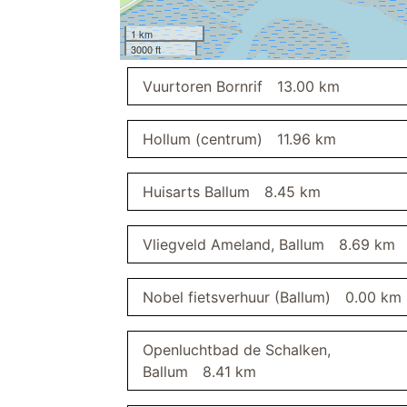
badkamer
inloopdouche
1 km
regendouche
3000 ft
parkeerplaats
Vuurtoren Bornrif
13.00 km
eetkamer
televisie
Hollum (centrum)
11.96 km
bezemkast
stofzuiger
Huisarts Ballum
8.45 km
gang
garderobe
balkon
balkonmeubilair
Vliegveld Ameland, Ballum
8.69 km
Nobel fietsverhuur (Ballum)
0.00 km
Openluchtbad de Schalken,
Ballum
8.41 km