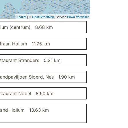
Handdoekradiator
Leaflet
| ©
OpenStreetMap
, Service
Fewo-Verwalter
llum (centrum)
8.68 km
eetkamerstoelen
lfaan Hollum
11.75 km
staurant Stranders
0.31 km
randpaviljoen Sjoerd, Nes
1.90 km
staurant Nobel
8.60 km
rand Hollum
13.63 km