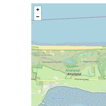
windsurfen
+
geschikt voor se
wasrek
−
betaling zonder 
dweilbaar vloero
bowling
honden toegesta
verwarming
keuken
keuken
slaapkamer I
woonkamer
slaapkamer II
buitenruimte
Weber BBQ Q140
oplaadmoglijkhei