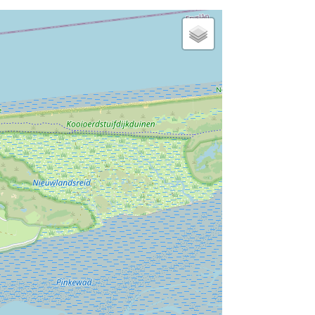
dichtjij het strand
vissen
katten toegestaan
in een vakantiepark
geschikt voor gehandicapten
wasmachine
gezinsvriendelijk
gratis parkeerplaats