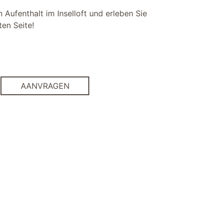
 Aufenthalt im Inselloft und erleben Sie
en Seite!
AANVRAGEN
gratis wifi
honden toegestaan