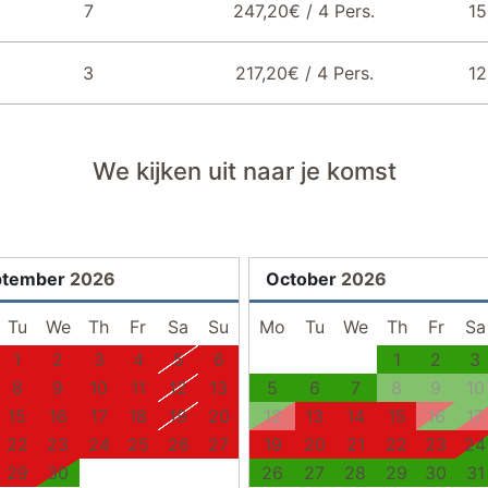
7
247,20€ / 4 Pers.
15
3
217,20€ / 4 Pers.
12
We kijken uit naar je komst
ptember
2026
October
2026
Tu
We
Th
Fr
Sa
Su
Mo
Tu
We
Th
Fr
Sa
1
2
3
4
5
6
1
2
3
8
9
10
11
12
13
5
6
7
8
9
10
15
16
17
18
19
20
12
13
14
15
16
17
22
23
24
25
26
27
19
20
21
22
23
24
29
30
26
27
28
29
30
31