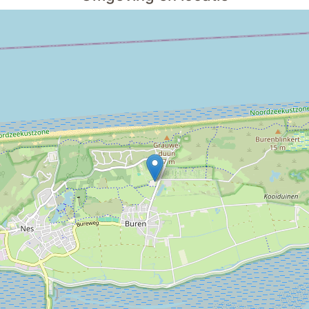
bordspellen
nioren
Allergievriendelijk
drogener
contant geld
hondenbakjes
ppervlak
roken verboden
Kinderstoel
an
fietsen
0
strand
d voor e-fietsen
overdekte fietsenstalling