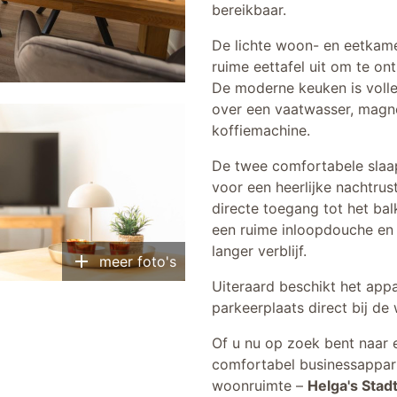
bereikbaar.
De lichte woon- en eetkame
ruime eettafel uit om te on
De moderne keuken is volle
over een vaatwasser, magn
koffiemachine.
De twee comfortabele sla
voor een heerlijke nachtrus
directe toegang tot het ba
een ruime inloopdouche en
langer verblijf.
add
meer foto's
Uiteraard beschikt het appa
parkeerplaats direct bij d
Of u nu op zoek bent naar 
comfortabel businessappart
woonruimte –
Helga's Stad