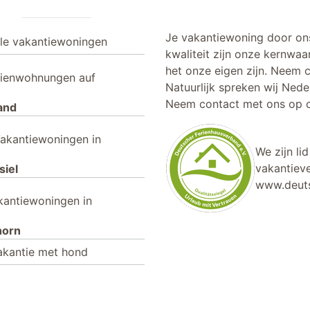
Je vakantiewoning door on
lle vakantiewoningen
kwaliteit zijn onze kernwaa
het onze eigen zijn. Neem 
rienwohnungen auf
Natuurlijk spreken wij Nede
Neem contact met ons op o
and
akantiewoningen in
We zijn li
vakantieve
siel
www.deuts
kantiewoningen in
horn
akantie met hond