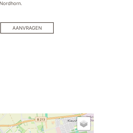
 Nordhorn.
AANVRAGEN
in het centrum
bowling
fietsen