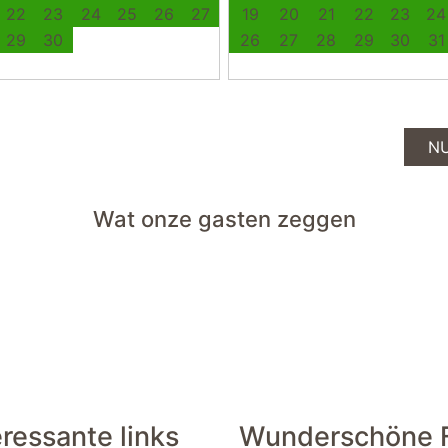
22
23
24
25
26
27
19
20
21
22
23
24
29
30
26
27
28
29
30
31
N
Wat onze gasten zeggen
eressante links
Wunderschöne F