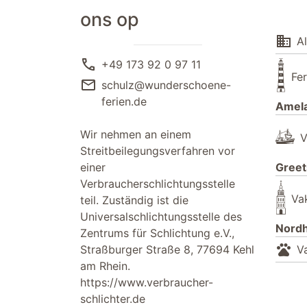
ons op
domain
A
call
+49 173 92 0 97 11
Fe
mail
schulz@wunderschoene-
ferien.de
Amel
Wir nehmen an einem
V
Streitbeilegungsverfahren vor
einer
Greet
Verbraucherschlichtungsstelle
Va
teil. Zuständig ist die
Universalschlichtungsstelle des
Nord
Zentrums für Schlichtung e.V.,
pets
Straßburger Straße 8, 77694 Kehl
V
am Rhein.
https://www.verbraucher-
schlichter.de