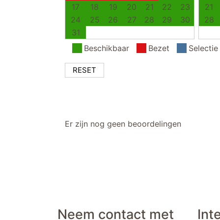
17
18
19
20
21
22
23
21
24
25
26
27
28
29
30
28
31
Beschikbaar
Bezet
Selectie
RESET
Er zijn nog geen beoordelingen
Neem contact met
Int