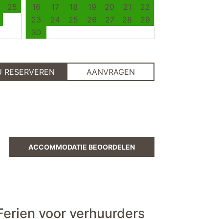
25
16
17
18
19
20
21
22
23
24
25
26
27
28
29
30
U RESERVEREN
AANVRAGEN
ACCOMMODATIE BEOORDELEN
erien voor verhuurders