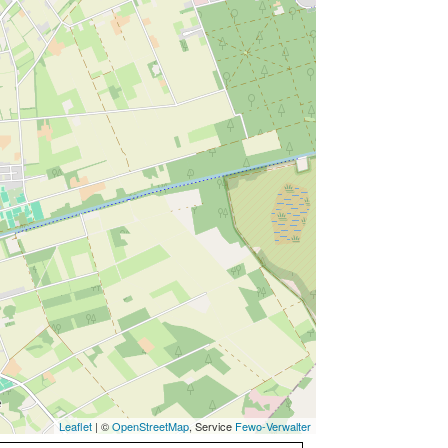
minigolf
paardrijden
vissen
inloopdouche
spiegel
regendouche
Leaflet
| ©
OpenStreetMap
, Service
Fewo-Verwalter