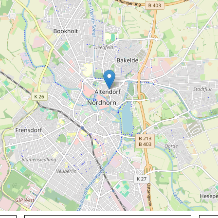
honden toegestaan
verwarming
honden toegestaan
men
wastafel
vloerverwarming
wc
r