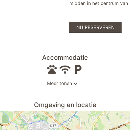
midden in het centrum van
NU RESERVEREN
Accommodatie
Meer tonen
ats
oplaadmoglijkheid voor e-fietsen
Omgeving en locatie
betaling zonder contant geld
n
strijkplank
dweilbaar vloeroppervlak