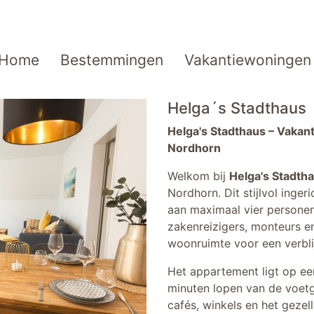
Home
Bestemmingen
Vakantiewoningen
Helga´s Stadthaus
Helga's Stadthaus – Vakant
Nordhorn
Welkom bij
Helga's Stadth
Nordhorn. Dit stijlvol inge
aan maximaal vier personen
zakenreizigers, monteurs en
woonruimte voor een verbli
Het appartement ligt op een
minuten lopen van de voet
cafés, winkels en het gezel