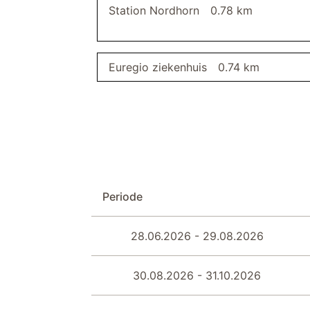
Station Nordhorn
0.78 km
bezemkast
stofzuiger
eetkamer
eettafel
Euregio ziekenhuis
0.74 km
gang
garderobe
Periode
28.06.2026 - 29.08.2026
30.08.2026 - 31.10.2026