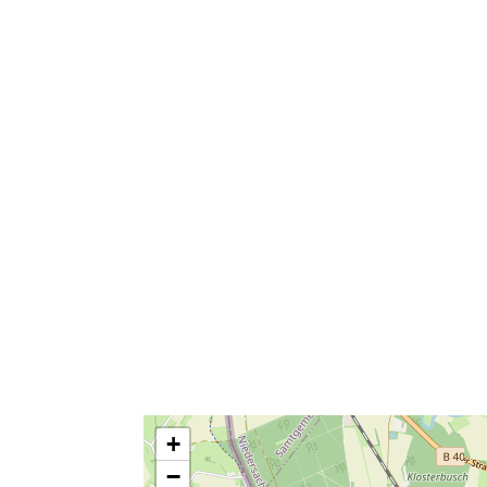
buitenruimte
gratis parkeerpla
algemeen
gratis wifi
+
katten toegestaa
boeken
−