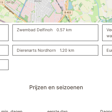
eettafel
Zwembad Delfinoh
0.57 km
Ve
wa
Dierenarts Nordhorn
1.20 km
Eu
Wasdroger
Prijzen en seizoenen
min. dagen
eerste dag
Dagpr