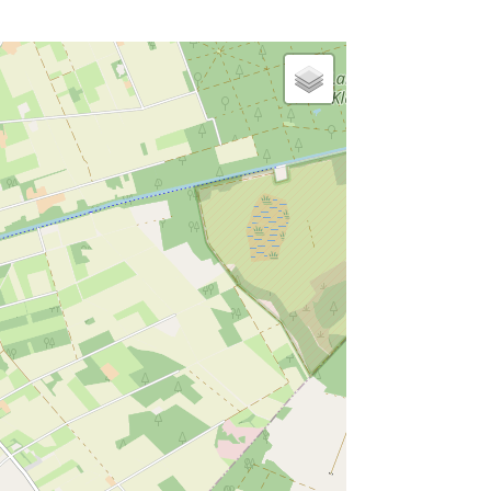
wastafel
Handdoekradiator
katten toegestaan
in een vakantiepark
honden toegestaan
verwarming
dweilbaar vloeroppervlak
roken verboden
tuin/gazon