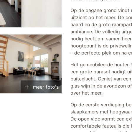
Op de begane grond vindt 
uitzicht op het meer. De co
haard en de grote raampart
ambiance. De volledig uitge
nodig heeft om samen heerl
hoogtepunt is de privéwell
– de perfecte plek om na ee
Het gemeubileerde houten te
een grote parasol nodigt u
buitenlucht. Geniet van een
add
glas wijn in de avondzon 
meer foto's
over het meer.
Op de eerste verdieping b
slaapkamers met hoogwaard
De open vide vormt een ex
comfortabele fauteuils die 