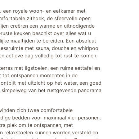
u een royale woon- en eetkamer met
mfortabele zithoek, de sfeervolle open
ijen creëren een warme en uitnodigende
ruste keuken beschikt over alles wat u
ijke maaltijden te bereiden. Een absoluut
nessruimte met sauna, douche en whirlpool
n actieve dag volledig tot rust te komen.
rras met ligstoelen, een ruime eettafel en
it tot ontspannen momenten in de
 ontbijt met uitzicht op het water, een goed
of simpelweg van het rustgevende panorama
evinden zich twee comfortabele
ige bedden voor maximaal vier personen.
tra plek om te ontspannen, met
in relaxstoelen kunnen worden versteld en