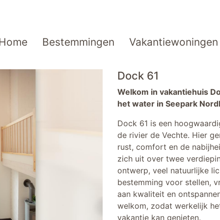
Home
Bestemmingen
Vakantiewoningen
Dock 61
Welkom in vakantiehuis Doc
het water in Seepark Nor
Dock 61 is een hoogwaardig
de rivier de Vechte. Hier g
rust, comfort en de nabijh
zich uit over twee verdiep
ontwerp, veel natuurlijke li
bestemming voor stellen, v
aan kwaliteit en ontspannen
welkom, zodat werkelijk he
vakantie kan genieten.