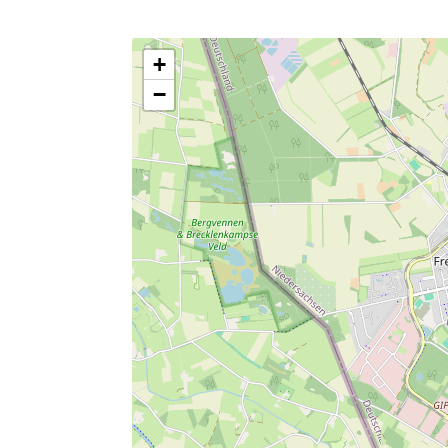
inloopdouche
sauna
+
vloerverwarming
−
algemeen
Kinderstoel
gezinsvriendelijk
gratis wifi
uitzicht op het w
Wasserij-service 
fietsen
keuken
keuken
woonkamer
buitenruimte
gratis parkeerpla
oplaadmoglijkhei
badkamer 2