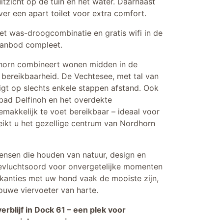
tzicht op de tuin en het water. Daarnaast
er een apart toilet voor extra comfort.
et was-droogcombinatie en gratis wifi in de
aanbod compleet.
dhorn combineert wonen midden in de
 bereikbaarheid. De Vechtesee, met tal van
igt op slechts enkele stappen afstand. Ook
bad Delfinoh en het overdekte
emakkelijk te voet bereikbaar – ideaal voor
reikt u het gezellige centrum van Nordhorn
ensen die houden van natuur, design en
oevluchtsoord voor onvergetelijke momenten
kanties met uw hond vaak de mooiste zijn,
uwe viervoeter van harte.
erblijf in Dock 61 – een plek voor