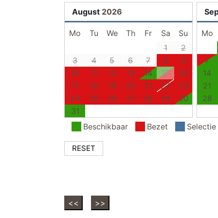
August
2026
Se
Mo
Tu
We
Th
Fr
Sa
Su
Mo
1
2
3
4
5
6
7
8
9
7
10
11
12
13
14
15
16
14
17
18
19
20
21
22
23
21
24
25
26
27
28
29
30
28
31
Beschikbaar
Bezet
Selectie
RESET
<<
>>