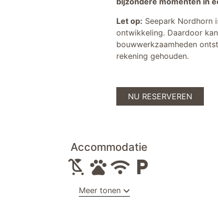
bijzondere momenten in e
Let op:
Seepark Nordhorn is
ontwikkeling. Daardoor kan e
bouwwerkzaamheden ontstaan
rekening gehouden.
NU RESERVEREN
Accommodatie
Meer tonen
men
spiegel