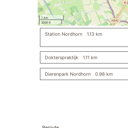
eetkamer
eetkamerstoelen
slaapkamer II
1 km
3000 ft
slaapkamer I
Station Nordhorn
1.13 km
galerie
relaxruimte
gang
garderobe
Dokterspraktijk
1.11 km
bezemkast
stofzuiger
Dierenpark Nordhorn
0.98 km
terras
parkeerplaats
Periode