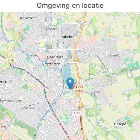
Omgeving en locatie
wc
ingebouwde radio
vissen
hondenbakjes
bowling
ater
geschikt voor senioren
tegen betaling
betaling zonder contant geld
honden toegestaan
ats
omheind terrein
d voor e-fietsen