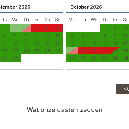
ptember
2026
October
2026
Tu
We
Th
Fr
Sa
Su
Mo
Tu
We
Th
Fr
Sa
1
2
3
4
5
6
1
2
3
8
9
10
11
12
13
5
6
7
8
9
10
15
16
17
18
19
20
12
13
14
15
16
17
22
23
24
25
26
27
19
20
21
22
23
24
29
30
26
27
28
29
30
31
N
Wat onze gasten zeggen