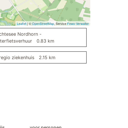
televisie
Leaflet
| ©
OpenStreetMap
, Service
Fewo-Verwalter
chtesee Nordhorn -
terfietsverhuur
0.83 km
regio ziekenhuis
2.15 km
ijs
voor personen