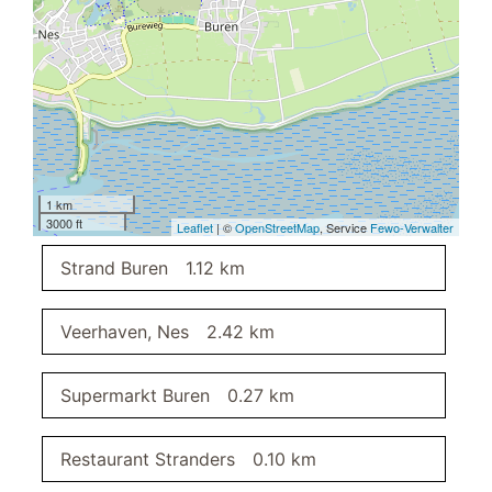
katten toegestaan
boeken
bowling
dweilbaar vloeroppervlak
gratis wifi
wasrek
fietsen
honden toegestaan
1 km
3000 ft
bordspellen
Leaflet
| ©
OpenStreetMap
, Service
Fewo-Verwalter
minigolf
Strand Buren
1.12 km
verwarming
paardrijden
Veerhaven, Nes
2.42 km
roken verboden
hondenbakjes
windsurfen
Supermarkt Buren
0.27 km
dichtjij het strand
drogener
Restaurant Stranders
0.10 km
gezinsvriendelijk
honden toegestaan