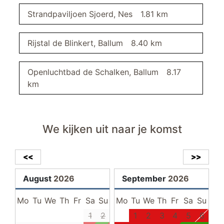
elektrische barbecue
Strandpaviljoen Sjoerd, Nes
1.81 km
vissen
roken verboden
Rijstal de Blinkert, Ballum
8.40 km
geschikt voor senioren
badkamer
Openluchtbad de Schalken, Ballum
8.17
km
wastafel
Handdoekradiator
spiegel
douche
We kijken uit naar je komst
eetkamer
<<
>>
eettafel
eetkamerstoelen
August
2026
September
2026
televisie
Mo
Tu
We
Th
Fr
Sa
Su
Mo
Tu
We
Th
Fr
Sa
Su
slaapkamer I
1
2
1
2
3
4
5
6