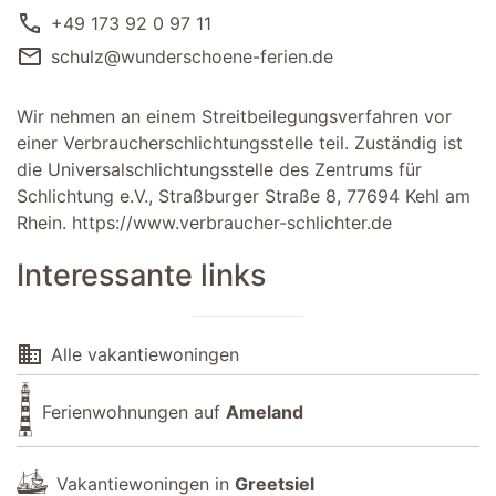
call
+49 173 92 0 97 11
mail
schulz@wunderschoene-ferien.de
Wir nehmen an einem Streitbeilegungsverfahren vor
einer Verbraucherschlichtungsstelle teil. Zuständig ist
die Universalschlichtungsstelle des Zentrums für
Schlichtung e.V., Straßburger Straße 8, 77694 Kehl am
Rhein.
https://www.verbraucher-schlichter.de
Interessante links
domain
Alle vakantiewoningen
Ferienwohnungen auf
Ameland
Vakantiewoningen in
Greetsiel