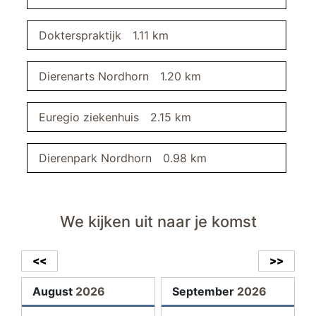
slaapkamer I
Dokterspraktijk
1.11 km
buitenruimte
Dierenarts Nordhorn
1.20 km
oplaadmoglijkheid voor e-fietsen
volleidig omheind
Euregio ziekenhuis
2.15 km
overdekte fietsenstalling
tuin/gazon
Dierenpark Nordhorn
0.98 km
gratis parkeerplaats
omheind terrein
terras
We kijken uit naar je komst
slaapkamer II
<<
>>
eetkamer
August
2026
September
2026
televisie