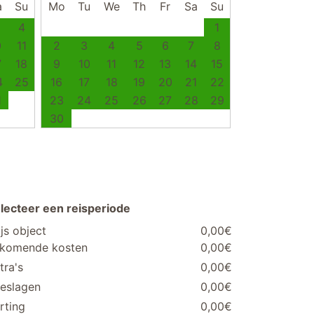
a
Su
Mo
Tu
We
Th
Fr
Sa
Su
4
1
0
11
2
3
4
5
6
7
8
7
18
9
10
11
12
13
14
15
4
25
16
17
18
19
20
21
22
1
23
24
25
26
27
28
29
30
lecteer een reisperiode
ijs object
0,00€
jkomende kosten
0,00€
tra's
0,00€
eslagen
0,00€
rting
0,00€