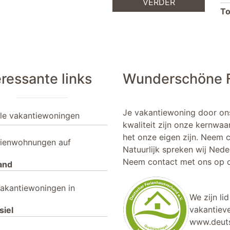
VERDER
To
eressante links
Wunderschöne F
Je vakantiewoning door on
lle vakantiewoningen
kwaliteit zijn onze kernwaa
het onze eigen zijn. Neem 
rienwohnungen auf
Natuurlijk spreken wij Nede
Neem contact met ons op o
and
akantiewoningen in
We zijn li
vakantieve
siel
www.deuts