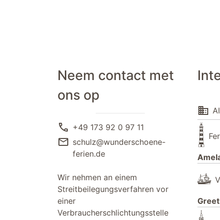
Neem contact met
Int
ons op
domain
A
call
+49 173 92 0 97 11
Fe
mail
schulz@wunderschoene-
ferien.de
Amel
Wir nehmen an einem
V
Streitbeilegungsverfahren vor
einer
Greet
Verbraucherschlichtungsstelle