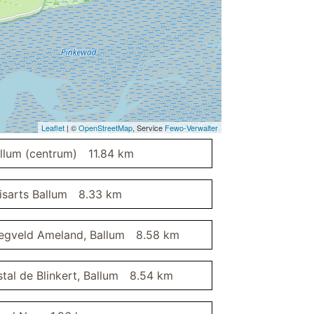
douche
tuin/gazon
Leaflet
| ©
OpenStreetMap
, Service
Fewo-Verwalter
llum (centrum)
11.84 km
isarts Ballum
8.33 km
iegveld Ameland, Ballum
8.58 km
stal de Blinkert, Ballum
8.54 km