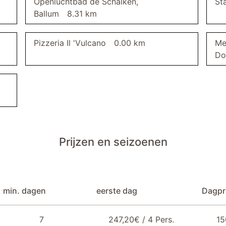
Openluchtbad de Schalken,
St
Ballum
8.31 km
Pizzeria Il 'Vulcano
0.00 km
Me
Do
Prijzen en seizoenen
min. dagen
eerste dag
Dagpri
7
247,20€ / 4 Pers.
15