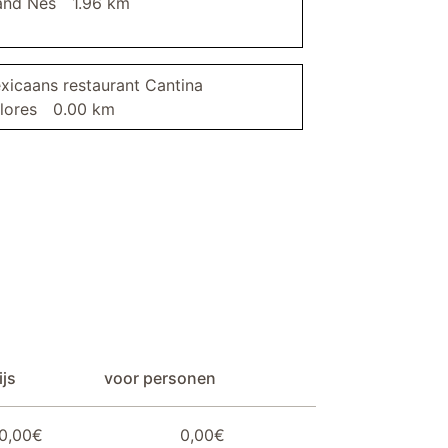
and Nes
1.96 km
xicaans restaurant Cantina
lores
0.00 km
js
voor personen
0,00€
0,00€