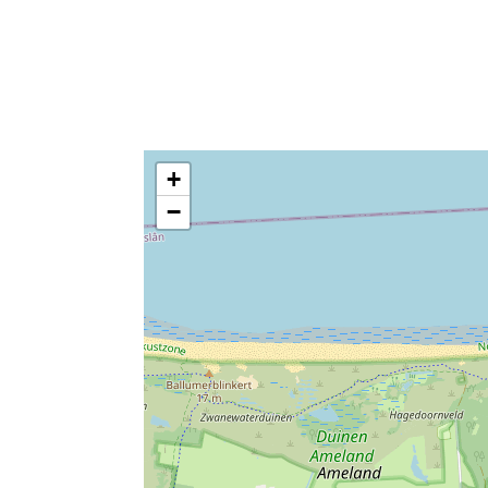
algemeen
vissen
betaling zonder 
bowling
+
gezinsvriendelijk
geschikt voor se
−
paardrijden
dweilbaar vloero
elektrische barb
eetkamer
eetkamerstoelen
keuken
woonkamer
parkeerplaats