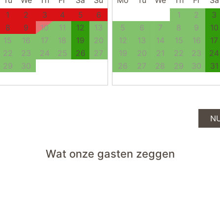
Tu
We
Th
Fr
Sa
Su
Mo
Tu
We
Th
Fr
Sa
1
2
3
4
5
6
1
2
3
8
9
10
11
12
13
5
6
7
8
9
10
15
16
17
18
19
20
12
13
14
15
16
17
22
23
24
25
26
27
19
20
21
22
23
24
29
30
26
27
28
29
30
31
N
Wat onze gasten zeggen