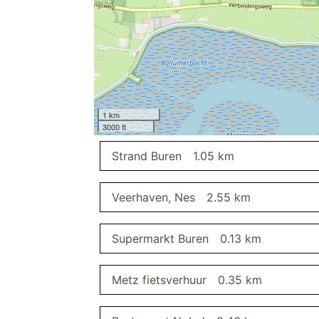
badkamer
wc
wastafel
gang
garderobe
slaapkamer I
1 km
buitenruimte
oplaadmoglijkhei
3000 ft
strand
Strand Buren
1.05 km
wc
Veerhaven, Nes
2.55 km
balkon
balkonmeubilair
bezemkast
stofzuiger
Supermarkt Buren
0.13 km
slaapkamer II
Metz fietsverhuur
0.35 km