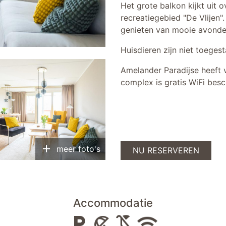
Het grote balkon kijkt uit 
recreatiegebied "De Vlijen"
genieten van mooie avonde
Huisdieren zijn niet toegest
Amelander Paradijse heeft 
complex is gratis WiFi besc
add
meer foto's
NU RESERVEREN
Accommodatie