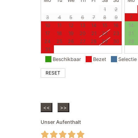
Mo
Tu
We
Th
Fr
Sa
Su
Mo
1
2
3
4
5
6
7
8
9
7
10
11
12
13
14
15
16
14
17
18
19
20
21
22
23
21
24
25
26
27
28
29
30
28
31
Beschikbaar
Bezet
Selectie
RESET
<<
>>
Unser Aufenthalt