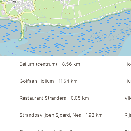
spiegel
d voor e-fietsen
overdekte fietsenstalling
gratis parkeerplaats
Ballum (centrum)
8.56 km
Ho
Golfaan Hollum
11.64 km
Hu
Restaurant Stranders
0.05 km
Vl
Strandpaviljoen Sjoerd, Nes
1.92 km
Rij