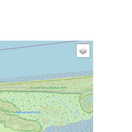
roken verboden
Kinderstoel
fietsen
minigolf
Wasserij-service tegen betaling
windsurfen
wasmachine
eettafel