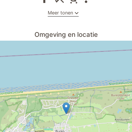
Meer tonen
verwarming
Omgeving en locatie
contant geld
in een vakantiepark
huisdieren niet toegestaan
gratis wifi
nioren
drogener
geschikt voor gehandicapten
ppervlak
dichtjij het strand
ecue
televisie