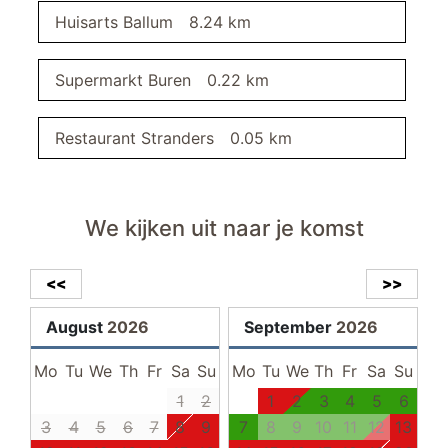
Huisarts Ballum
8.24 km
bezemkast
stofzuiger
Supermarkt Buren
0.22 km
Wasdroger
slaapkamer I
Restaurant Stranders
0.05 km
terras
parkeerplaats
We kijken uit naar je komst
badkamer
<<
>>
inloopdouche
August
2026
September
2026
wastafel
Handdoekradiator
Mo
Tu
We
Th
Fr
Sa
Su
Mo
Tu
We
Th
Fr
Sa
Su
buitenruimte
1
2
1
2
3
4
5
6
3
overdekte fietsenstalling
4
5
6
7
8
9
7
8
9
10
11
12
13