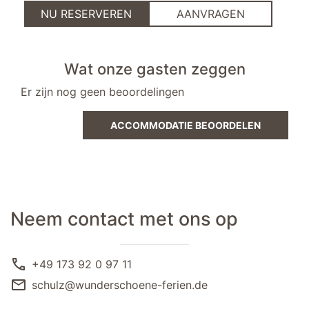
NU RESERVEREN
AANVRAGEN
Wat onze gasten zeggen
Er zijn nog geen beoordelingen
ACCOMMODATIE BEOORDELEN
Neem contact met ons op
call
+49 173 92 0 97 11
mail
schulz@wunderschoene-ferien.de