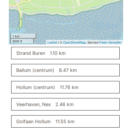
honden toegestaan
boeken
Kinderstoel
bowling
dweilbaar vloeroppervlak
1 km
geschikt voor senioren
3000 ft
Leaflet
| ©
OpenStreetMap
, Service
Fewo-Verwalter
verwarming
Strand Buren
1.10 km
wasrek
fietsen
roken verboden
Ballum (centrum)
8.47 km
roken verboden
bordspellen
Hollum (centrum)
11.76 km
gratis wifi
woonkamer
Veerhaven, Nes
2.46 km
keuken
Golfaan Hollum
11.55 km
keuken