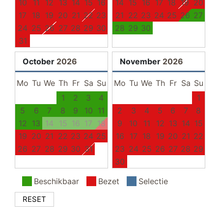
strand
10
11
12
13
14
15
16
14
15
16
17
18
19
20
gratis parkeerplaats
17
18
19
20
21
22
23
21
22
23
24
25
26
27
24
25
26
27
28
29
30
28
29
30
slaapkamer II
31
eetkamer
October
2026
November
2026
bank
Mo
Tu
We
Th
Fr
Sa
Su
Mo
Tu
We
Th
Fr
Sa
Su
eettafel
televisie
1
2
3
4
1
eetkamerstoelen
5
6
7
8
9
10
11
2
3
4
5
6
7
8
12
13
14
15
16
17
18
9
10
11
12
13
14
15
gang
19
20
21
22
23
24
25
16
17
18
19
20
21
22
garderobe
26
27
28
29
30
31
23
24
25
26
27
28
29
30
Beschikbaar
Bezet
Selectie
RESET